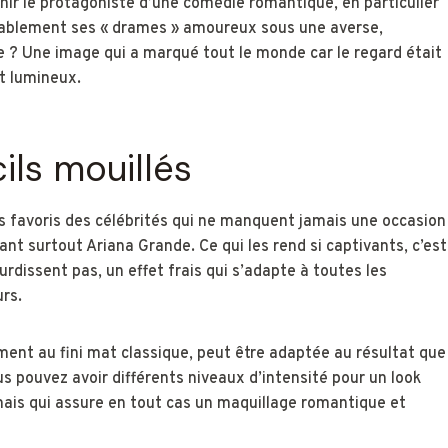
r le protagoniste d’une comédie romantique, en particulier
variablement ses « drames » amoureux sous une averse,
? Une image qui a marqué tout le monde car le regard était
et lumineux.
cils mouillés
es favoris des célébrités qui ne manquent jamais une occasion
nt surtout Ariana Grande. Ce qui les rend si captivants, c’est
ourdissent pas, un effet frais qui s’adapte à toutes les
urs.
ement au fini mat classique, peut être adaptée au résultat que
us pouvez avoir différents niveaux d’intensité pour un look
mais qui assure en tout cas un maquillage romantique et