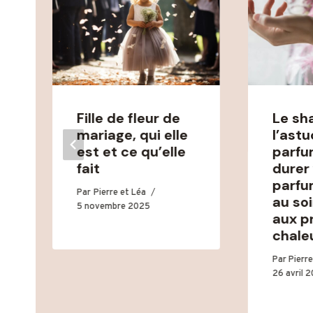
Fille de fleur de
Le sh
mariage, qui elle
l’ast
est et ce qu’elle
parfu
fait
durer
parfu
Par
Pierre et Léa
au so
5 novembre 2025
aux p
chale
Par
Pierre
26 avril 