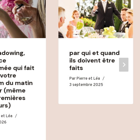
adowing,
par qui et quand
uce
ils doivent être
mée qui fait
faits
 votre
Par
Pierre et Léa
m du matin
3 septembre 2025
ir (même
remières
urs)
 et Léa
2026