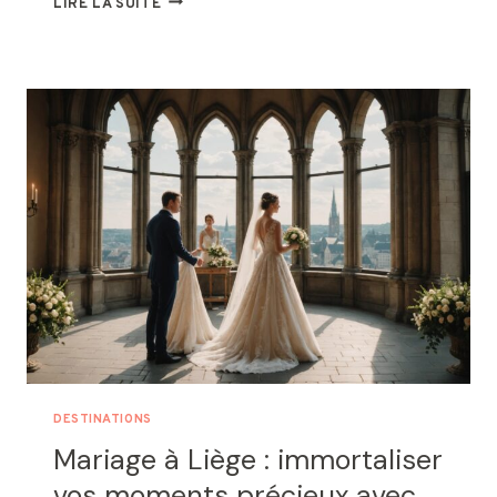
LIRE LA SUITE
DE
NOCES :
CES
CADRES
HORS
DU
TEMPS
À
CHOISIR
POUR
UN
SÉJOUR
À
BALI
DESTINATIONS
Mariage à Liège : immortaliser
vos moments précieux avec