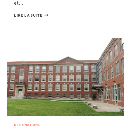
et…
8
LIRE LA SUITE
DES
PLUS
GRANDES
VILLES
À
VISITER
EN
AMÉRIQUE
DU
SUD
DESTINATIONS