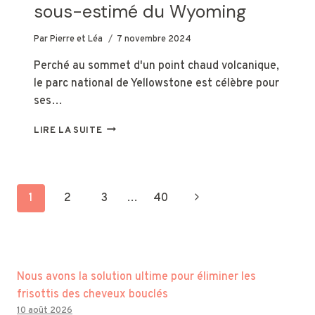
sous-estimé du Wyoming
Par
Pierre et Léa
7 novembre 2024
Perché au sommet d'un point chaud volcanique,
le parc national de Yellowstone est célèbre pour
ses…
C'EST
LIRE LA SUITE
LE
PARC
D'ÉTAT
LE
Page
Next
1
2
3
…
40
PLUS
SOUS-
navigation
Page
ESTIMÉ
DU
WYOMING
Nous avons la solution ultime pour éliminer les
frisottis des cheveux bouclés
10 août 2026