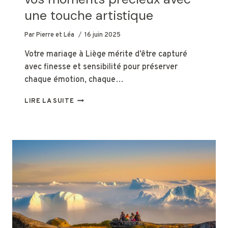
une touche artistique
Par
Pierre et Léa
16 juin 2025
Votre mariage à Liège mérite d’être capturé
avec finesse et sensibilité pour préserver
chaque émotion, chaque…
MARIAGE
LIRE LA SUITE
À
LIÈGE
:
IMMORTALISER
VOS
MOMENTS
PRÉCIEUX
AVEC
UNE
TOUCHE
ARTISTIQUE