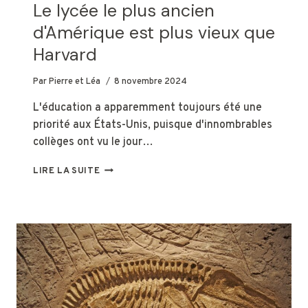
Le lycée le plus ancien
d'Amérique est plus vieux que
Harvard
Par
Pierre et Léa
8 novembre 2024
L'éducation a apparemment toujours été une
priorité aux États-Unis, puisque d'innombrables
collèges ont vu le jour…
LE
LIRE LA SUITE
LYCÉE
LE
PLUS
ANCIEN
D'AMÉRIQUE
EST
PLUS
VIEUX
QUE
HARVARD