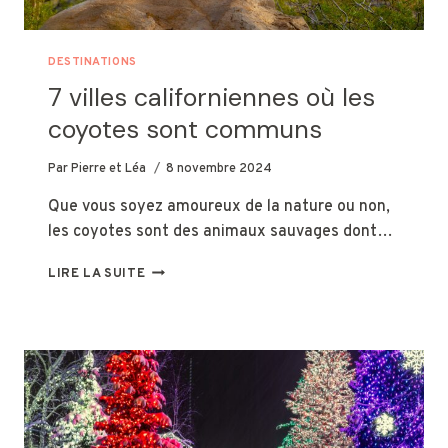
DESTINATIONS
7 villes californiennes où les
coyotes sont communs
Par
Pierre et Léa
8 novembre 2024
Que vous soyez amoureux de la nature ou non,
les coyotes sont des animaux sauvages dont…
7
LIRE LA SUITE
VILLES
CALIFORNIENNES
OÙ
LES
COYOTES
SONT
COMMUNS