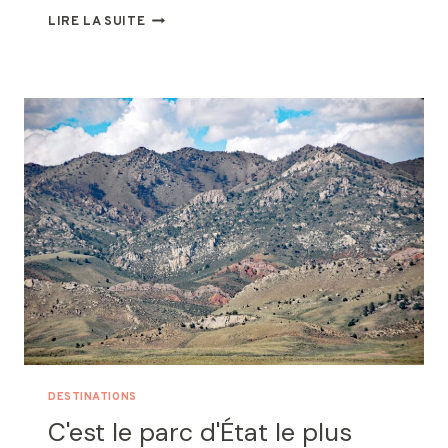
8
LIRE LA SUITE
MEILLEURES
PETITES
VILLES
D'AMÉRIQUE
À
VISITER
EN
DÉCEMBRE
DESTINATIONS
C'est le parc d'État le plus