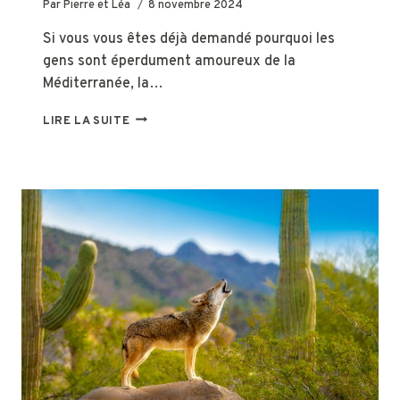
Par
Pierre et Léa
8 novembre 2024
Si vous vous êtes déjà demandé pourquoi les
gens sont éperdument amoureux de la
Méditerranée, la…
CETTE
LIRE LA SUITE
PETITE
VILLE
DE
FLORIDE
EST
LA
«
MÉDITERRANÉE
DE
L’AMÉRIQUE
»