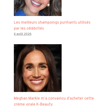
Les meilleurs shampoings purifiants utilisés
par les célébrités
6 août 2026
Meghan Markle m’a convaincu d’acheter cette
crème virale K-Beauty